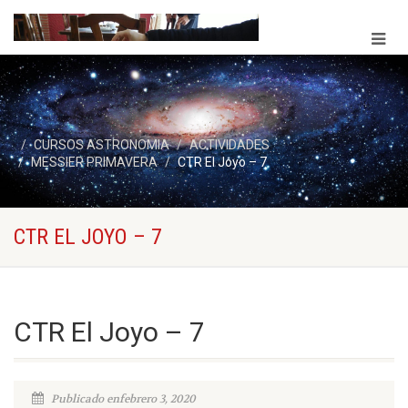
CURSOS ASTRONOMIA
ACTIVIDADES
MESSIER PRIMAVERA
CTR El Joyo – 7
CTR EL JOYO – 7
CTR El Joyo – 7
Publicado enfebrero 3, 2020