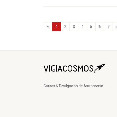
1
2
3
4
5
6
7
Cursos & Divulgación de Astronomía