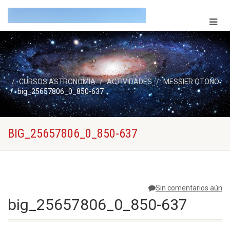
CURSOS ASTRONOMIA
ACTIVIDADES
MESSIER OTOÑO
big_25657806_0_850-637
BIG_25657806_0_850-637
Sin comentarios aún
big_25657806_0_850-637