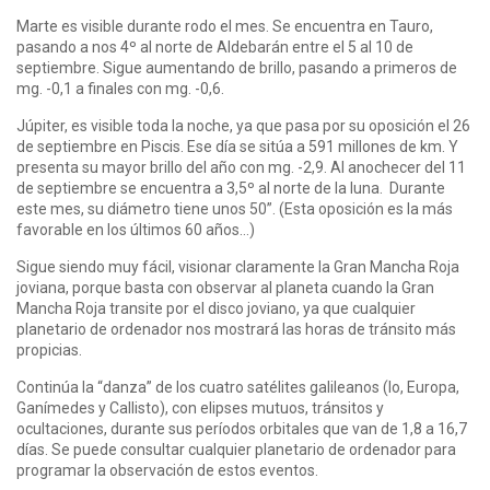
Marte es visible durante rodo el mes. Se encuentra en Tauro,
pasando a nos 4º al norte de Aldebarán entre el 5 al 10 de
septiembre. Sigue aumentando de brillo, pasando a primeros de
mg. -0,1 a finales con mg. -0,6.
Júpiter, es visible toda la noche, ya que pasa por su oposición el 26
de septiembre en Piscis. Ese día se sitúa a 591 millones de km. Y
presenta su mayor brillo del año con mg. -2,9. Al anochecer del 11
de septiembre se encuentra a 3,5º al norte de la luna. Durante
este mes, su diámetro tiene unos 50”. (Esta oposición es la más
favorable en los últimos 60 años…)
Sigue siendo muy fácil, visionar claramente la Gran Mancha Roja
joviana, porque basta con observar al planeta cuando la Gran
Mancha Roja transite por el disco joviano, ya que cualquier
planetario de ordenador nos mostrará las horas de tránsito más
propicias.
Continúa la “danza” de los cuatro satélites galileanos (Io, Europa,
Ganímedes y Callisto), con elipses mutuos, tránsitos y
ocultaciones, durante sus períodos orbitales que van de 1,8 a 16,7
días. Se puede consultar cualquier planetario de ordenador para
programar la observación de estos eventos.