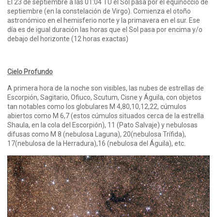
El 23 de septiembre a las 01:04 TU el Sol pasa por el equinoccio de
septiembre (en la constelación de Virgo). Comienza el otoño
astronómico en el hemisferio norte y la primavera en el sur. Ese
día es de igual duración las horas que el Sol pasa por encima y/o
debajo del horizonte (12 horas exactas)
Cielo Profundo
A primera hora de la noche son visibles, las nubes de estrellas de
Escorpión, Sagitario, Ofiuco, Scutum, Cisne y Águila, con objetos
tan notables como los globulares M 4,80,10,12,22, cúmulos
abiertos como M 6,7 (estos cúmulos situados cerca de la estrella
Shaula, en la cola del Escorpión), 11 (Pato Salvaje) y nebulosas
difusas como M 8 (nebulosa Laguna), 20(nebulosa Trífida),
17(nebulosa de la Herradura),16 (nebulosa del Águila), etc.