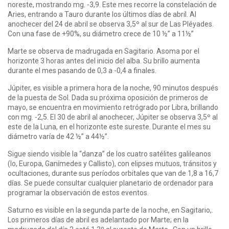
noreste, mostrando mg. -3,9. Este mes recorre la constelación de
Aries, entrando a Tauro durante los últimos días de abril. Al
anochecer del 24 de abril se observa 3,5º al sur de Las Pléyades.
Con una fase de +90%, su diámetro crece de 10 ½” a 11½”
Marte se observa de madrugada en Sagitario. Asoma por el
horizonte 3 horas antes del inicio del alba. Su brillo aumenta
durante el mes pasando de 0,3 a -0,4 a finales.
Júpiter, es visible a primera hora de la noche, 90 minutos después
de la puesta de Sol. Dada su próxima oposición de primeros de
mayo, se encuentra en movimiento retrógrado por Libra, brillando
con mg. -2,5. El 30 de abril al anochecer, Júpiter se observa 3,5º al
este de la Luna, en el horizonte este sureste. Durante el mes su
diámetro varía de 42 ½” a 44½”.
Sigue siendo visible la “danza” de los cuatro satélites galileanos
(Io, Europa, Ganímedes y Callisto), con elipses mutuos, tránsitos y
ocultaciones, durante sus períodos orbitales que van de 1,8 a 16,7
días. Se puede consultar cualquier planetario de ordenador para
programar la observación de estos eventos.
Saturno es visible en la segunda parte de la noche, en Sagitario,.
Los primeros días de abril es adelantado por Marte; en la