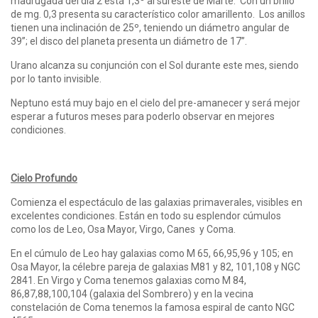
madrugada del día 2 está 1,3º al sureste de Marte. Con un brillo
de mg. 0,3 presenta su característico color amarillento. Los anillos
tienen una inclinación de 25º, teniendo un diámetro angular de
39”; el disco del planeta presenta un diámetro de 17”.
Urano alcanza su conjunción con el Sol durante este mes, siendo
por lo tanto invisible.
Neptuno está muy bajo en el cielo del pre-amanecer y será mejor
esperar a futuros meses para poderlo observar en mejores
condiciones.
Cielo Profundo
Comienza el espectáculo de las galaxias primaverales, visibles en
excelentes condiciones. Están en todo su esplendor cúmulos
como los de Leo, Osa Mayor, Virgo, Canes y Coma.
En el cúmulo de Leo hay galaxias como M 65, 66,95,96 y 105; en
Osa Mayor, la célebre pareja de galaxias M81 y 82, 101,108 y NGC
2841. En Virgo y Coma tenemos galaxias como M 84,
86,87,88,100,104 (galaxia del Sombrero) y en la vecina
constelación de Coma tenemos la famosa espiral de canto NGC