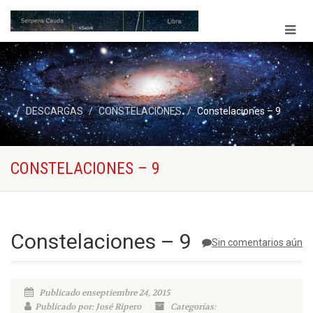
DESCARGAS
CONSTELACIONES
Constelaciones – 9
CONSTELACIONES – 9
Constelaciones – 9
Sin comentarios aún
Publicado enseptiembre 24, 2015
Publicado por: José Ripero
Categorías: