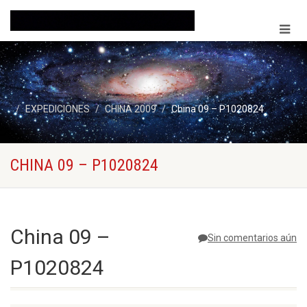
EXPEDICIONES
CHINA 2009
China 09 – P1020824
CHINA 09 – P1020824
China 09 –
Sin comentarios aún
P1020824