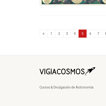
1
2
3
4
5
6
7
Cursos & Divulgación de Astronomía