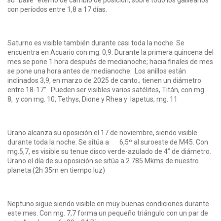
su “baile” eterno de cambio de posición, sobre todo los galileanos
con períodos entre 1,8 a 17 días.
Saturno es visible también durante casi toda la noche. Se
encuentra en Acuario con mg. 0,9. Durante la primera quincena del
mes se pone 1 hora después de medianoche; hacia finales de mes
se pone una hora antes de medianoche. Los anillos están
inclinados 3,9, en marzo de 2025 de canto.; tienen un diámetro
entre 18-17”. Pueden ser visibles varios satélites, Titán, con mg.
8, y con mg. 10, Tethys, Dione y Rhea y Iapetus, mg. 11
Urano alcanza su oposición el 17 de noviembre, siendo visible
durante toda la noche. Se sitúa a 6,5º al suroeste de M45. Con
mg.5,7, es visible su tenue disco verde-azulado de 4” de diámetro.
Urano el día de su oposición se sitúa a 2.785 Mkms de nuestro
planeta (2h 35m en tiempo luz)
Neptuno sigue siendo visible en muy buenas condiciones durante
este mes. Con mg. 7,7 forma un pequeño triángulo con un par de