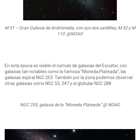
M 31 – Gran Galaxia de Andrómeda, con sus dos satélites, M 32 y M
110 @NOAO
En esta época es visible el cúmulo de galaxias del Escultor, con
galaxias tan notables como la famosa “Moneda Plateada”, las
galaxias espiral NGC 253. También por la zona podemos observar
otras galaxias como NGC 55, 247 y el globular NGC 288
NGC 253, galaxia de la “Moneda Plateada” @ NOAO