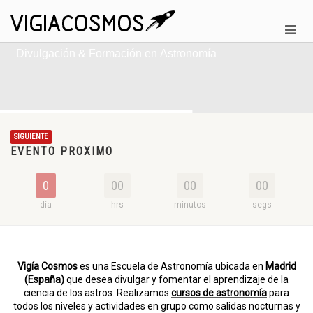
D
i
v
u
l
g
a
c
i
ó
n
&
F
o
r
m
a
c
i
ó
n
e
n
A
s
t
r
o
n
o
m
í
a
SIGUIENTE
EVENTO PROXIMO
0
00
00
00
día
hrs
minutos
segs
Vigía Cosmos
es una Escuela de Astronomía ubicada en
Madrid
(España)
que desea divulgar y fomentar el aprendizaje de la
ciencia de los astros. Realizamos
cursos de astronomía
para
todos los niveles y actividades en grupo como salidas nocturnas y