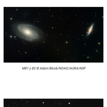
M81 y 82 © Adam Block/NOAO/AURA/NSF