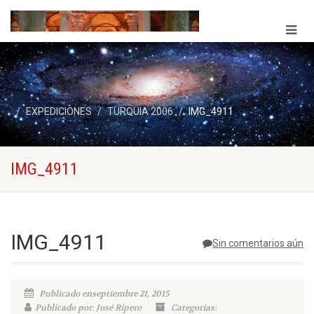
EXPEDICIONES
TURQUIA 2006
IMG_4911
IMG_4911
IMG_4911
Sin comentarios aún
Publicado enseptiembre 21, 2015
Publicado por: José Ripero
Categorías: