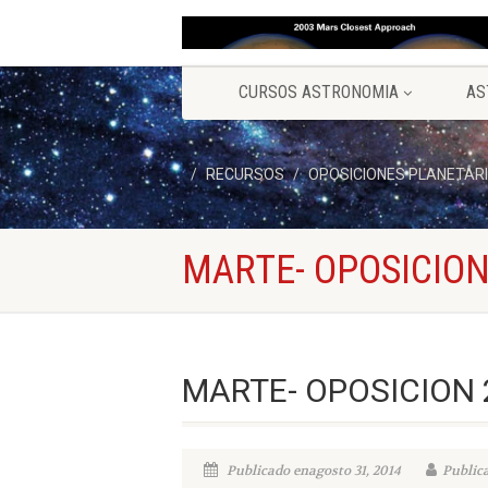
CURSOS ASTRONOMIA
AS
RECURSOS
OPOSICIONES PLANETAR
MARTE- OPOSICION
MARTE- OPOSICION 
Publicado enagosto 31, 2014
Public