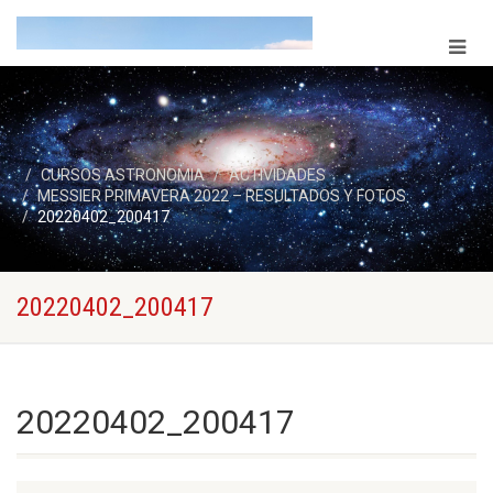
CURSOS ASTRONOMIA
ACTIVIDADES
MESSIER PRIMAVERA 2022 – RESULTADOS Y FOTOS
20220402_200417
20220402_200417
20220402_200417