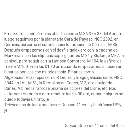
Empezamos por cúmulos abiertos como M 36,37 y 38 del Auriga,
luego seguimos por la planetaria Cara de Payaso, NGC 2392, en
Géminis, así como el cúmulo abierto también de Géminis, M 35.
Después empezamos con el desfile galaxiero con la cadena de
Markarian, con las elípticas supergigantes M 84 y 86, luego M87, la
caníbal, para seguir con la famosa Sombrero, M 104, la esñiral de
frente M 100. Eran las 01:30 am, cuando empezamos a observar
binarias bonicas con mi telescopio. Binarias como
Algieba,estrellas rojas como R Leonis, y luego galaxias como NGC
3344 en Lmi, M 51, la Remolino en Canes, M 3, el globular de
Canes, Albireo la famosa binaria de colores del Cisne, etc. Nos
estamos retirando a dormir sobre las 04:00 am, aunque alguno se
quedó todavía un rato, je
Telescopios de los «manitas» – Dobson 41 cms y Lectrónico USB,
je
Dobson Orion de 41 cms. del Boss