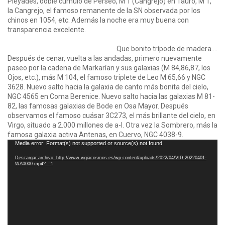
Pléyades, doble cúmulo de Perseo, M 1 (Cangrejo) en Tauro, M 1,
la Cangrejo, el famoso remanente de la SN observada por los
chinos en 1054, etc. Además la noche era muy buena con
transparencia excelente.
Que bonito trípode de madera….
Después de cenar, vuelta a las andadas, primero nuevamente
paseo por la cadena de Markarían y sus galaxias (M 84,86,87, los
Ojos, etc.), más M 104, el famoso triplete de Leo M 65,66 y NGC
3628. Nuevo salto hacia la galaxia de canto más bonita del cielo,
NGC 4565 en Coma Berenice. Nuevo salto hacia las galaxias M 81-
82, las famosas galaxias de Bode en Osa Mayor. Después
observamos el famoso cuásar 3C273, el más brillante del cielo, en
Virgo, situado a 2.000 millones de a-l. Otra vez la Sombrero, más la
famosa galaxia activa Antenas, en Cuervo, NGC 4038-9.
Reproductor
Media error: Format(s) not supported or source(s) not found
de
Descargar archivo: http://www.vigiacosmos.es/wp-content/uploads/2022/04/VID-20220401-
vídeo
WA0000.mp4?_=1