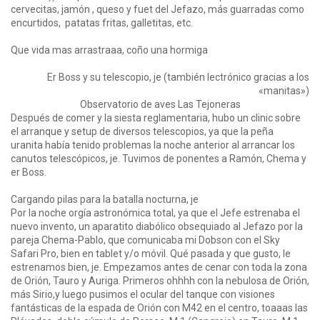
cervecitas, jamón , queso y fuet del Jefazo, más guarradas como
encurtidos, patatas fritas, galletitas, etc.
Que vida mas arrastraaa, coño una hormiga
Er Boss y su telescopio, je (también lectrónico gracias a los
«manitas»)
Observatorio de aves Las Tejoneras
Después de comer y la siesta reglamentaria, hubo un clinic sobre
el arranque y setup de diversos telescopios, ya que la peña
uranita había tenido problemas la noche anterior al arrancar los
canutos telescópicos, je. Tuvimos de ponentes a Ramón, Chema y
er Boss.
Cargando pilas para la batalla nocturna, je
Por la noche orgía astronómica total, ya que el Jefe estrenaba el
nuevo invento, un aparatito diabólico obsequiado al Jefazo por la
pareja Chema-Pablo, que comunicaba mi Dobson con el Sky
Safari Pro, bien en tablet y/o móvil. Qué pasada y que gusto, le
estrenamos bien, je. Empezamos antes de cenar con toda la zona
de Orión, Tauro y Auriga. Primeros ohhhh con la nebulosa de Orión,
más Sirio,y luego pusimos el ocular del tanque con visiones
fantásticas de la espada de Orión con M42 en el centro, toaaas las