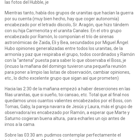
las fotos del Hubble, je
Mientras tanto, había dos grupos de uranitas que hacían la guerra
por su cuenta (muy bien hecho, hay que coger autonomía)
encabezado por el letrado díscolo, Sr. Aragón, que hizo tándem
con su hija Carmencita y el uranita Canales. En el otro grupo
encabezado por Ramón, lo componían el trío de sirenas
astronómicas de Zaida, Eli y Bea, secundados por Miguel Ángel.
Hubo opiniones generalizadas entre todos los uranitas, de la
armonía y paz que respiraba el grupo, todos coordinados y Ramón
con la “antena” puesta para saber lo que observaba el Boss, je
(incuso la mañana del domingo tuvieron una pequeña reunión
para poner a limpio las listas de observación, cambiar opiniones,
etc., lo dicho excelente grupo que sigan así que prometen)
Hacia las 2:30 de la mañana empezó a haber deserciones en las
filas uranitas, que si sueño, toi cansao, etc. Total que al final nos
quedamos unos cuantos valientes encabezados por el Boss, con
Tomas, Gaby, la pareja navarra de Jesús y Laura, más el grupo de
observadora/es encabezado por Ramón, a esperar que Marte y
Saturno cogieran buena altura, para echarles un ojo antes de
irnos a la cama.
Sobre las 03:30 am. pudimos contemplar perfectamente el