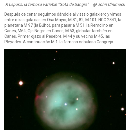
R Leporis, la famosa variable “Gota de Sangre” @ John Chumack
Después de cenar seguimos dándole al visssio galaxiero y vimos
entre otras galaxias en Osa Mayor, M 81, 82, M 101, NGC 2841, la
planetaria M 97 (la Búho), para pasar a M 51, la Remolino en
Canes, M64, Ojo Negro en Canes, M 53, globular también en
Canes. Primer ojazo al Pesebre, M 44 y su vecino M 45, las
Pléyades. A continuación M 1, la famosa nebulosa Cangrejo.