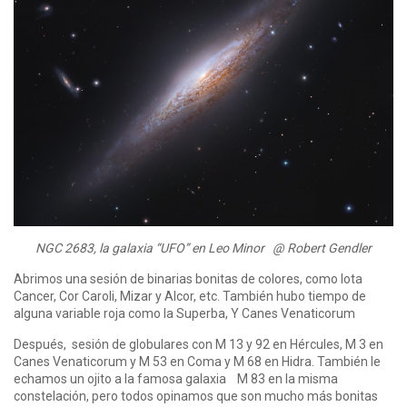
NGC 2683, la galaxia “UFO” en Leo Minor @ Robert Gendler
Abrimos una sesión de binarias bonitas de colores, como Iota
Cancer, Cor Caroli, Mizar y Alcor, etc. También hubo tiempo de
alguna variable roja como la Superba, Y Canes Venaticorum
Después, sesión de globulares con M 13 y 92 en Hércules, M 3 en
Canes Venaticorum y M 53 en Coma y M 68 en Hidra. También le
echamos un ojito a la famosa galaxia M 83 en la misma
constelación, pero todos opinamos que son mucho más bonitas