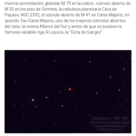
misma constelación, globular M 79 en la Liebre, cúmulo abierto de
M 35 en los pies de Géminis, la nebulosa planetaria Cara de
Payaso, NGC 2392, el cúmulo abierto de M 41 en Canis Majoris, mi
querido Tau Canis Majoris, uno de los mejores cúmulos abiertos
del cielo, la vecina Albireo del Sur y antes de que se pusiese la
famosa variable roja, R Leporis, la “Gota de Sangre”.