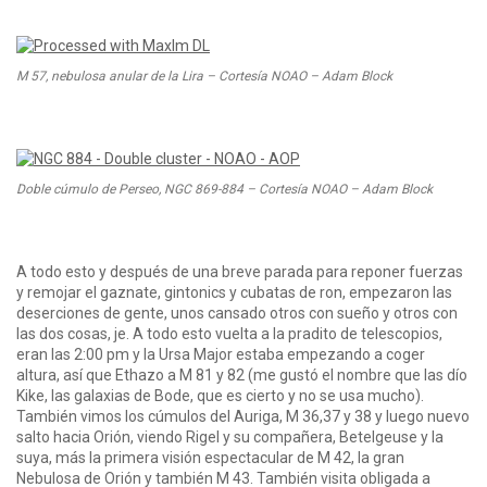
M 57, nebulosa anular de la Lira – Cortesía NOAO – Adam Block
Doble cúmulo de Perseo, NGC 869-884 – Cortesía NOAO – Adam Block
A todo esto y después de una breve parada para reponer fuerzas
y remojar el gaznate, gintonics y cubatas de ron, empezaron las
deserciones de gente, unos cansado otros con sueño y otros con
las dos cosas, je. A todo esto vuelta a la pradito de telescopios,
eran las 2:00 pm y la Ursa Major estaba empezando a coger
altura, así que Ethazo a M 81 y 82 (me gustó el nombre que las dío
Kike, las galaxias de Bode, que es cierto y no se usa mucho).
También vimos los cúmulos del Auriga, M 36,37 y 38 y luego nuevo
salto hacia Orión, viendo Rigel y su compañera, Betelgeuse y la
suya, más la primera visión espectacular de M 42, la gran
Nebulosa de Orión y también M 43. También visita obligada a