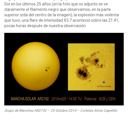
Sol en los últimos 25 años (en la foto que os adjunto se ve
claramente el filamento negro que observamos, en la parte
superior izda del centro de la imagen); la explosión más violenta
que tuvo, una flare de intensidad X3.7 aconteció sobre las 21:41,
pocas horas después de nuestra observación.
Grupo de Manchas AR2192 – 25 Octubre 2014 – Cortesía Alicia Capetillo