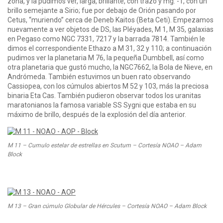
zona, y la pudimos ver, larga, brillante, con trazo y mg. -1, con un
brillo semejante a Sirio; fue por debajo de Orión pasando por
Cetus, “muriendo” cerca de Deneb Kaitos (Beta Ceti). Empezamos
nuevamente a ver objetos de DS, las Pléyades, M 1, M 35, galaxias
en Pegaso como NGC 7331, 7217 y la barrada 7814. También le
dimos el correspondiente Ethazo a M 31, 32 y 110; a continuación
pudimos ver la planetaria M 76, la pequeña Dumbbell, así como
otra planetaria que gustó mucho, la NGC7662, la Bola de Nieve, en
Andrómeda. También estuvimos un buen rato observando
Cassiopea, con los cúmulos abiertos M 52 y 103, más la preciosa
binaria Eta Cas. También pudieron observar todos los uranitas
maratonianos la famosa variable SS Sygni que estaba en su
máximo de brillo, después de la explosión del día anterior.
M 11 – Cumulo estelar de estrellas en Scutum – Cortesía NOAO – Adam
Block
M 13 – Gran cúmulo Globular de Hércules – Cortesía NOAO – Adam Block