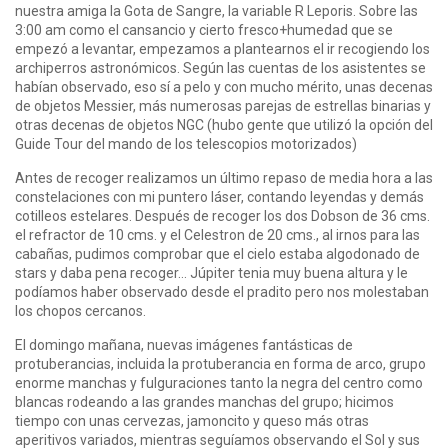
nuestra amiga la Gota de Sangre, la variable R Leporis. Sobre las
3:00 am como el cansancio y cierto fresco+humedad que se
empezó a levantar, empezamos a plantearnos el ir recogiendo los
archiperros astronómicos. Según las cuentas de los asistentes se
habían observado, eso sí a pelo y con mucho mérito, unas decenas
de objetos Messier, más numerosas parejas de estrellas binarias y
otras decenas de objetos NGC (hubo gente que utilizó la opción del
Guide Tour del mando de los telescopios motorizados)
Antes de recoger realizamos un último repaso de media hora a las
constelaciones con mi puntero láser, contando leyendas y demás
cotilleos estelares. Después de recoger los dos Dobson de 36 cms.
el refractor de 10 cms. y el Celestron de 20 cms., al irnos para las
cabañas, pudimos comprobar que el cielo estaba algodonado de
stars y daba pena recoger… Júpiter tenia muy buena altura y le
podíamos haber observado desde el pradito pero nos molestaban
los chopos cercanos.
El domingo mañana, nuevas imágenes fantásticas de
protuberancias, incluida la protuberancia en forma de arco, grupo
enorme manchas y fulguraciones tanto la negra del centro como
blancas rodeando a las grandes manchas del grupo; hicimos
tiempo con unas cervezas, jamoncito y queso más otras
aperitivos variados, mientras seguíamos observando el Sol y sus