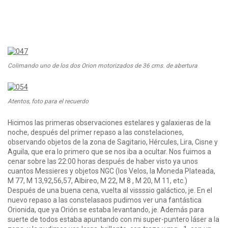
Colimando uno de los dos Orion motorizados de 36 cms. de abertura
Atentos, foto para el recuerdo
Hicimos las primeras observaciones estelares y galaxieras de la
noche, después del primer repaso a las constelaciones,
observando objetos de la zona de Sagitario, Hércules, Lira, Cisne y
Aguila, que era lo primero que se nos iba a ocultar. Nos fuimos a
cenar sobre las 22:00 horas después de haber visto ya unos
cuantos Messieres y objetos NGC (los Velos, la Moneda Plateada,
M 77, M 13,92,56,57, Albireo, M 22, M 8 , M 20, M 11, etc.)
Después de una buena cena, vuelta al vissssio galáctico, je. En el
nuevo repaso a las constelasaos pudimos ver una fantástica
Orionida, que ya Orión se estaba levantando, je. Además para
suerte de todos estaba apuntando con mi super-puntero láser a la