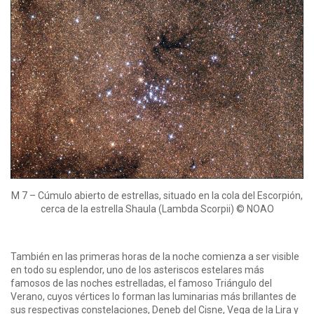
M 7 – Cúmulo abierto de estrellas, situado en la cola del Escorpión,
cerca de la estrella Shaula (Lambda Scorpii) © NOAO
También en las primeras horas de la noche comienza a ser visible
en todo su esplendor, uno de los asteriscos estelares más
famosos de las noches estrelladas, el famoso Triángulo del
Verano, cuyos vértices lo forman las luminarias más brillantes de
sus respectivas constelaciones, Deneb del Cisne, Vega de la Lira y