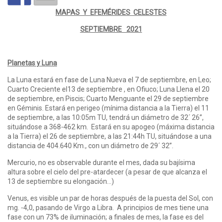
MAPAS Y EFEMÉRIDES CELESTES
SEPTIEMBRE 2021
Planetas y Luna
La Luna estará en fase de Luna Nueva el 7 de septiembre, en Leo;
Cuarto Creciente el13 de septiembre , en Ofiuco; Luna Llena el 20
de septiembre, en Piscis; Cuarto Menguante el 29 de septiembre
en Géminis. Estará en perigeo (mínima distancia a la Tierra) el 11
de septiembre, a las 10:05m TU, tendrá un diámetro de 32´ 26”,
situándose a 368-462 km. Estará en su apogeo (máxima distancia
a la Tierra) el 26 de septiembre, a las 21:44h TU, situándose a una
distancia de 404.640 Km., con un diámetro de 29´ 32”.
Mercurio, no es observable durante el mes, dada su bajísima
altura sobre el cielo del pre-atardecer (a pesar de que alcanza el
13 de septiembre su elongación…)
Venus, es visible un par de horas después de la puesta del Sol, con
mg. -4,0, pasando de Virgo a Libra. A principios de mes tiene una
fase con un 73% de iluminación; a finales de mes, la fase es del