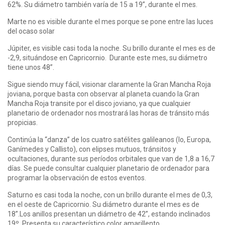
62%. Su diámetro también varía de 15 a 19”, durante el mes.
Marte no es visible durante el mes porque se pone entre las luces
del ocaso solar
Júpiter, es visible casi toda la noche. Su brillo durante el mes es de
-2,9, situándose en Capricornio. Durante este mes, su diámetro
tiene unos 48”.
Sigue siendo muy fácil, visionar claramente la Gran Mancha Roja
joviana, porque basta con observar al planeta cuando la Gran
Mancha Roja transite por el disco joviano, ya que cualquier
planetario de ordenador nos mostrará las horas de tránsito más
propicias.
Continúa la “danza” de los cuatro satélites galileanos (Io, Europa,
Ganímedes y Callisto), con elipses mutuos, tránsitos y
ocultaciones, durante sus períodos orbitales que van de 1,8 a 16,7
días. Se puede consultar cualquier planetario de ordenador para
programar la observación de estos eventos.
Saturno es casi toda la noche, con un brillo durante el mes de 0,3,
en el oeste de Capricornio. Su diámetro durante el mes es de
18”.Los anillos presentan un diámetro de 42”, estando inclinados
19º. Presenta su característico color amarillento.