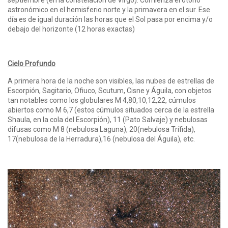
septiembre (en la constelación de Virgo). Comienza el otoño
astronómico en el hemisferio norte y la primavera en el sur. Ese
día es de igual duración las horas que el Sol pasa por encima y/o
debajo del horizonte (12 horas exactas)
Cielo Profundo
A primera hora de la noche son visibles, las nubes de estrellas de
Escorpión, Sagitario, Ofiuco, Scutum, Cisne y Águila, con objetos
tan notables como los globulares M 4,80,10,12,22, cúmulos
abiertos como M 6,7 (estos cúmulos situados cerca de la estrella
Shaula, en la cola del Escorpión), 11 (Pato Salvaje) y nebulosas
difusas como M 8 (nebulosa Laguna), 20(nebulosa Trífida),
17(nebulosa de la Herradura),16 (nebulosa del Águila), etc.