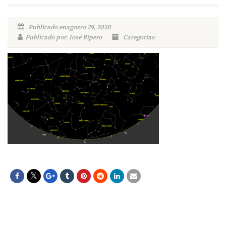
Publicado enagosto 29, 2020
Publicado por: José Ripero
Categorías: