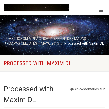
ASTRONOMÍA PRÁCTICA
EFEMERIDES MAPAS
MAPAS CELESTES – MAYO 2015
Processed with MaxIm DL
PROCESSED WITH MAXIM DL
Processed with
Sin comentarios aún
MaxIm DL