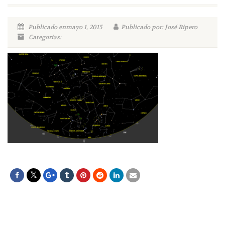
Publicado enmayo 1, 2015
Publicado por: José Ripero
Categorías: