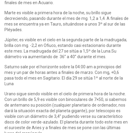
finales de mes en Acuario.
Marte es visible a primera hora de la noche, su brillo sigue
decreciendo, pasando durante el mes de mg. 1,2 a 1,4. A finales de
mes se encuentra ya en Tauro, situándose a unos 3º al sur de las
Pléyades.
Júpiter, es visible en el cielo en la segunda parte de la madrugada;
brilla con mg. -2,2 en Ofiuco, estando casi estacionario durante
este mes. La madrugada del 27 se sitúa a 1,5º de la Luna.Su
diámetro va aumentando de 36” a 40” durante el mes.
Saturno sale por el horizonte sobre la 04:00 am a principios del
mes y un par de horas antes a finales de marzo. Con mg, +0,6
pasa todo el mes en Sagitario. El día 29 se sitúa 1º al norte de la
Luna
Urano sigue siendo visible en el cielo de primera hora de la noche.
Con un brillo de 5,9 es visible con binoculares de 7×50, si sabemos
de antemano su posición (cualquier planetario de ordenador, nos
dará la situación exacta del planeta gigante); por telescopio es
visible con un diámetro de 3,4” pudiendo verse su característico
disco de color verde-azulado. El planeta durante todo este mes en
el suroeste de Aries y a finales de mes se pone con las últimas