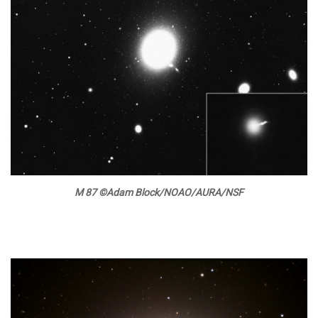
M 87 ©Adam Block/NOAO/AURA/NSF