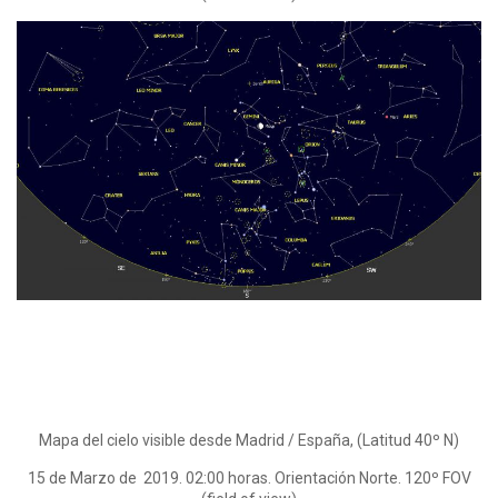
Mapa del cielo visible desde Madrid / España, (Latitud 40º N)
15 de Marzo de 2019. 02:00 horas. Orientación Norte. 120º FOV