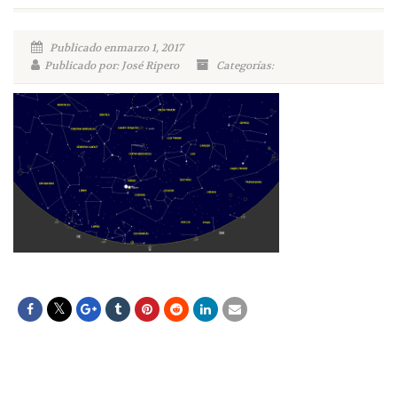
Publicado enmarzo 1, 2017
Publicado por: José Ripero
Categorías: