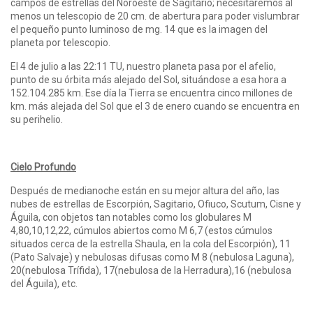
campos de estrellas del Noroeste de Sagitario; necesitaremos al
menos un telescopio de 20 cm. de abertura para poder vislumbrar
el pequeño punto luminoso de mg. 14 que es la imagen del
planeta por telescopio.
El 4 de julio a las 22:11 TU, nuestro planeta pasa por el afelio,
punto de su órbita más alejado del Sol, situándose a esa hora a
152.104.285 km. Ese día la Tierra se encuentra cinco millones de
km. más alejada del Sol que el 3 de enero cuando se encuentra en
su perihelio.
Cielo Profundo
Después de medianoche están en su mejor altura del año, las
nubes de estrellas de Escorpión, Sagitario, Ofiuco, Scutum, Cisne y
Águila, con objetos tan notables como los globulares M
4,80,10,12,22, cúmulos abiertos como M 6,7 (estos cúmulos
situados cerca de la estrella Shaula, en la cola del Escorpión), 11
(Pato Salvaje) y nebulosas difusas como M 8 (nebulosa Laguna),
20(nebulosa Trífida), 17(nebulosa de la Herradura),16 (nebulosa
del Águila), etc.