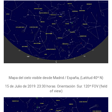
Mapa del cielo visible desde Madrid / España, (Latitud 40º N)
15 de Julio de 2019. 23:30 horas. Orientación Sur. 120º FOV (field
of view)