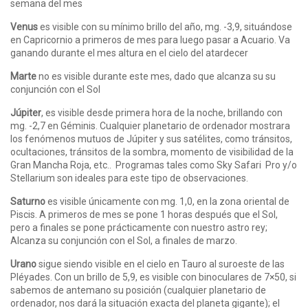
semana del mes
Venus
es visible con su mínimo brillo del año, mg. -3,9, situándose
en Capricornio a primeros de mes para luego pasar a Acuario. Va
ganando durante el mes altura en el cielo del atardecer
Marte
no es visible durante este mes, dado que alcanza su su
conjunción con el Sol
Júpiter
, es visible desde primera hora de la noche, brillando con
mg. -2,7 en Géminis. Cualquier planetario de ordenador mostrara
los fenómenos mutuos de Júpiter y sus satélites, como tránsitos,
ocultaciones, tránsitos de la sombra, momento de visibilidad de la
Gran Mancha Roja, etc.. Programas tales como Sky Safari Pro y/o
Stellarium son ideales para este tipo de observaciones.
Saturno
es visible únicamente con mg. 1,0, en la zona oriental de
Piscis. A primeros de mes se pone 1 horas después que el Sol,
pero a finales se pone prácticamente con nuestro astro rey;
Alcanza su conjunción con el Sol, a finales de marzo.
Urano
sigue siendo visible en el cielo en Tauro al suroeste de las
Pléyades. Con un brillo de 5,9, es visible con binoculares de 7×50, si
sabemos de antemano su posición (cualquier planetario de
ordenador, nos dará la situación exacta del planeta gigante); el