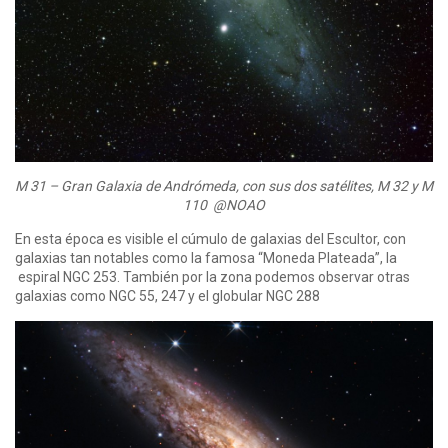
M 31 – Gran Galaxia de Andrómeda, con sus dos satélites, M 32 y M
110 @NOAO
En esta época es visible el cúmulo de galaxias del Escultor, con
galaxias tan notables como la famosa “Moneda Plateada”, la
espiral NGC 253. También por la zona podemos observar otras
galaxias como NGC 55, 247 y el globular NGC 288