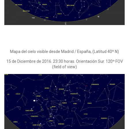
Mapa del cielo visible desde Madrid / España, (Latitud 40º N)
15 de Diciembre de 2016. 23:30 horas. Orientación Sur. 120º FOV
(field of view)