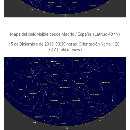
Mapa del cielo visible desde Madrid / España, (Latitud 40º N)
15 de Diciembre de 2016. 03:30 horas. Orientación Norte. 120º
FOV (field of view)