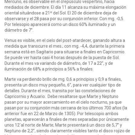
Mercurio, es observable en el crepúsculo vespertino, hacia
mediados de diciembre. El día 11 alcanza su máxima elongación
oriental situándose a 21º del Sol. El 20 de diciembre deja de
observarse y el 28 pasa por su conjunción inferior. Con mg. -0,5.
Por telesopio aparecerá como un disco 60% iluminado y un
diámetro de 7”.
Venus es visible, en el cielo del post-atardecer, ganando altura a
medida que transcurre el mes.; con mg. -4,4, durante la primera
semana está en Sagitario para situarse a finales en Capricornio.
Se puede ver hasta casi 4 horas después de la puesta de Sol.
Durante el mes va variando de diámetro, de 17 a 22”, y de
iluminación de 68% a principios a 56% a finales.
Marte va perdiendo brillo de mg. 0,6 a principios y 0,9 a finales,
presenta un disco muy pequeño, 6”, para ver cualquier tipo de
detalles. Durante el mes, transita por las constelaciones de
Capricornio y Acuario. Debe resaltarse que Marte y Neptuno
pasan por su mayor acercamiento en el cielo nocturno, ya que
pasan por su conjunción más cercana de los últimos 700 años (la
anterior fue en 22 de Marzo de 1305). Por telescopio ambos
planetas, aparecerán a finales de mes separadas por únicamente
unos 12´al norte de Marte; Marte presentará un disco de 5,7” y
Neptuno de 2,2”, siendo claramente visibles tanto el disco rojizo de