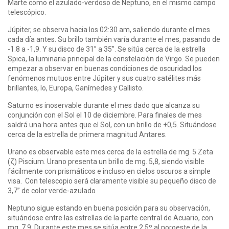
Marte como el azulado-verdoso de Neptuno, en el mismo campo
telescópico.
Júpiter, se observa hacia los 02:30 am, saliendo durante el mes
cada día antes. Su brillo también varía durante el mes, pasando de
-1.8 a -1,9. Y su disco de 31” a 35”. Se sitúa cerca de la estrella
Spica, la luminaria principal de la constelación de Virgo. Se pueden
empezar a observar en buenas condiciones de oscuridad los
fenómenos mutuos entre Júpiter y sus cuatro satélites más
brillantes, Io, Europa, Ganímedes y Callisto.
Saturno es inoservable durante el mes dado que alcanza su
conjunción con el Sol el 10 de diciembre. Para finales de mes
saldrá una hora antes que el Sol, con un brillo de +0,5. Situándose
cerca de la estrella de primera magnitud Antares.
Urano es observable este mes cerca de la estrella de mg. 5 Zeta
(ζ) Piscium. Urano presenta un brillo de mg. 5,8, siendo visible
fácilmente con prismáticos e incluso en cielos oscuros a simple
visa. Con telescopio será claramente visible su pequeño disco de
3,7” de color verde-azulado
Neptuno sigue estando en buena posición para su observación,
situándose entre las estrellas de la parte central de Acuario, con
mg. 7,9. Durante este mes se sitúa entre 2,5º al noroeste de la