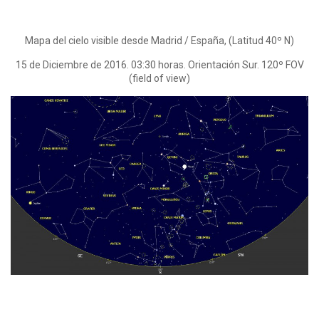
Mapa del cielo visible desde Madrid / España, (Latitud 40º N)
15 de Diciembre de 2016. 03:30 horas. Orientación Sur. 120º FOV
(field of view)