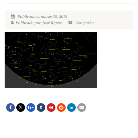
Publicado enmarzo 30, 2018
Publicado por: José Ripero
Categorías: