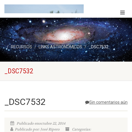
RECURSOS
LINKS ASTRONÓMICOS
_DSC7532
_DSC7532
_DSC7532
Sin comentarios aún
Publicado enoctubre 22, 2014
Publicado por: José Ripero
Categorías: