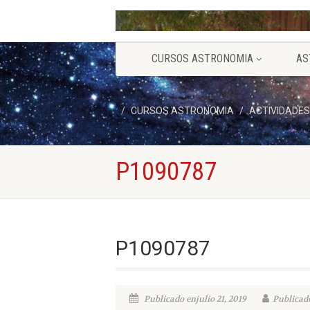
CURSOS ASTRONOMIA
AS
CURSOS ASTRONOMIA
ACTIVIDADES
P1090787
P1090787
Publicado enjulio 21, 2019
Publicado