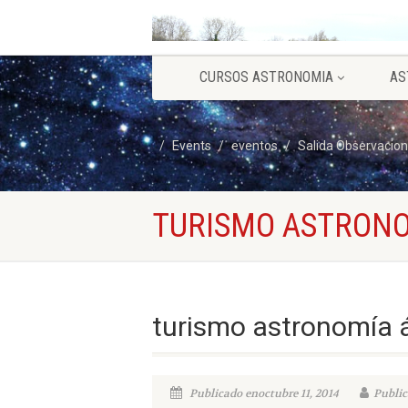
CURSOS ASTRONOMIA
AS
Events
eventos
Salida Observacion
TURISMO ASTRONO
turismo astronomía á
Publicado enoctubre 11, 2014
Public