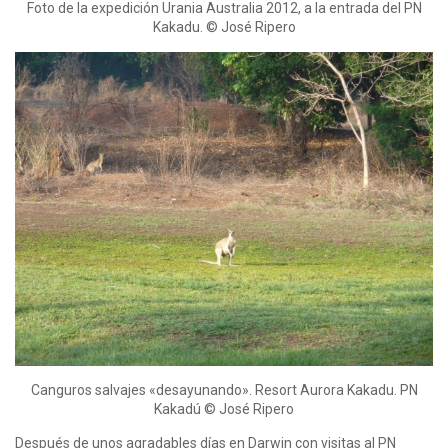
Foto de la expedición Urania Australia 2012, a la entrada del PN
Kakadu. © José Ripero
Canguros salvajes «desayunando». Resort Aurora Kakadu. PN
Kakadú © José Ripero
Después de unos agradables días en Darwin con visitas al PN