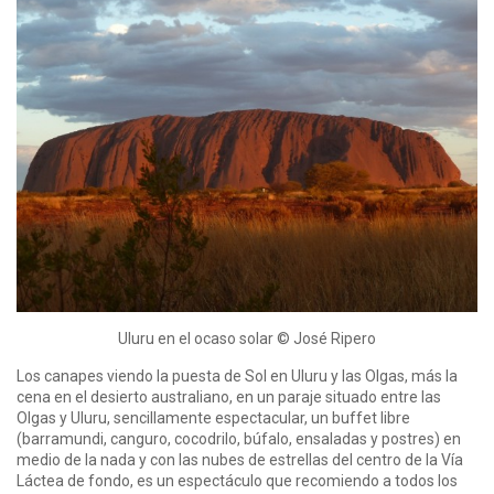
Uluru en el ocaso solar © José Ripero
Los canapes viendo la puesta de Sol en Uluru y las Olgas, más la
cena en el desierto australiano, en un paraje situado entre las
Olgas y Uluru, sencillamente espectacular, un buffet libre
(barramundi, canguro, cocodrilo, búfalo, ensaladas y postres) en
medio de la nada y con las nubes de estrellas del centro de la Vía
Láctea de fondo, es un espectáculo que recomiendo a todos los