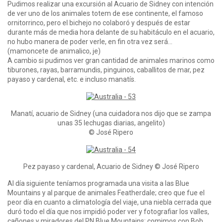
Pudimos realizar una excursión al Acuario de Sidney con intención
de ver uno de los animales totem de ese continente, el famoso
ornitorrinco, pero el bichejo no colaboró y después de estar
durante más de media hora delante de su habitáculo en el acuario,
no hubo manera de poder verle, en fin otra vez será…
(mamoncete de animalico, je)
A cambio si pudimos ver gran cantidad de animales marinos como
tiburones, rayas, barramundis, pinguinos, caballitos de mar, pez
payaso y cardenal, etc. e incluso manatís.
Manatí, acuario de Sidney (una cuidadora nos dijo que se zampa
unas 35 lechugas diarias, angelito)
© José Ripero
Pez payaso y cardenal, Acuario de Sidney © José Ripero
Al día siguiente teníamos programada una visita a las Blue
Mountains y al parque de animales Featherdale; creo que fue el
peor día en cuanto a climatología del viaje, una niebla cerrada que
duró todo el día que nos impidió poder ver y fotografiar los valles,
cañones y miradores del PN Blue Mountains; comimos con Bob