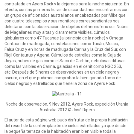
contratada en Ayers Rock y la dejamos para la noche siguiente. En
efecto, con las primeras horas de oscuridad nos encontramos con
un grupo de aficionados australianos encabezados por Mike que
con cuatro telescopios y sus monitores correspondientes nos
deleitaron con la observación de objetos del hemisferio sur. Nubes
de Magallanes muy altas y claramente visibles, cúmulos
globulares como 47 Tucanae (al principio de la noche) y Omega
Centauri de madrugada, constelaciones como Tucán, Mosca,
Falsa Cruz y en horas de madrugada Carina y la Cruz del Sur, con
Rigil Centaurus y Agena. Cúmulos de estrellas como la Caja de
Joyas, nubes de gas como el Saco de Carbón, nebulosas difusas
como las visibles en Carina, galaxias en el cenit como NGC 253,
etc. Después de 5 horas de observaciones en un cielo negro y
oscuro, en el que pudimos comprobar la bien ganada fama de
cielos negros y estrellados que tiene la zona de Ayers Rock.
Noche de observación, 9 Nov 2012, Ayers Rock, expedición Urania
Australia 2012 © José Ripero
El autor de esta página web pudo disfrutar de la propia habitación
del resort de la contemplación de cielos estrellados ya que desde
la pequeña terraza de la habitación eran bien visible toda la