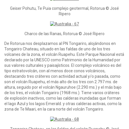
Geiser Pohutu, Te Puia complejo geotermal, Rotorua © José
Ripero
Charco de las Ranas, Rotorua © José Ripero
De Rotorua nos desplazamos al PN Tongariro, alojándonos en
Tongariro Chateau, situado en las faldas de uno de los tres
volcanes de la zona, el volcán Ruapehu. Este Parque Nacional está
declarado por la UNESCO como Patrimonio de la Humanidad por
sus valores culturales y paisajísticos. El complejo volcánico es del
tipo estratovolcán, con al menos doce conos volcánicos,
destacando tres cráteres con actividad actual y/o pasada, como
son el volcán Ruapehu, el más alto de los tres con 2.797 ms. de
altura, seguido por el volcán Ngauruhoe (2.290 ms.) y el más bajo
de los tres, el volcán Tongariro (1968 ms.). Tiene varios cráteres
de explosión inactivos, como las calderas inundadas que forman
el lago Azul y los lagos Emerald. y otras calderas activas, como la
zona de Te Maari, en la cara norte del volcán Tongariro.
Tongariro Chateau, en las faldas del volcán Ruapehu © José