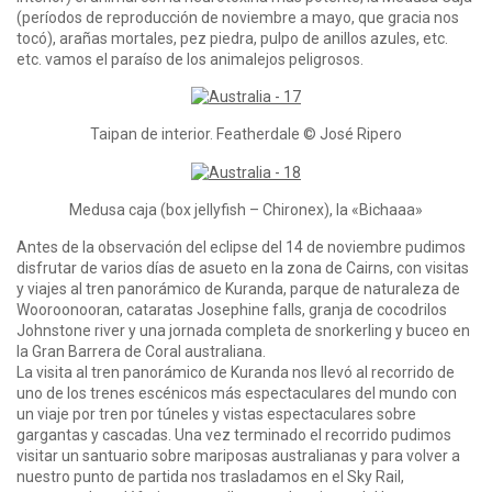
(períodos de reproducción de noviembre a mayo, que gracia nos
tocó), arañas mortales, pez piedra, pulpo de anillos azules, etc.
etc. vamos el paraíso de los animalejos peligrosos.
Taipan de interior. Featherdale © José Ripero
Medusa caja (box jellyfish – Chironex), la «Bichaaa»
Antes de la observación del eclipse del 14 de noviembre pudimos
disfrutar de varios días de asueto en la zona de Cairns, con visitas
y viajes al tren panorámico de Kuranda, parque de naturaleza de
Wooroonooran, cataratas Josephine falls, granja de cocodrilos
Johnstone river y una jornada completa de snorkerling y buceo en
la Gran Barrera de Coral australiana.
La visita al tren panorámico de Kuranda nos llevó al recorrido de
uno de los trenes escénicos más espectaculares del mundo con
un viaje por tren por túneles y vistas espectaculares sobre
gargantas y cascadas. Una vez terminado el recorrido pudimos
visitar un santuario sobre mariposas australianas y para volver a
nuestro punto de partida nos trasladamos en el Sky Rail,