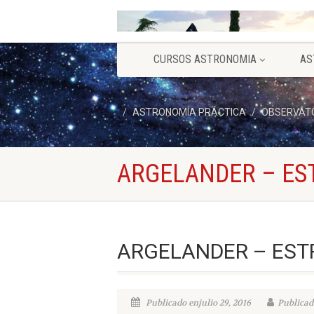
CURSOS ASTRONOMIA
AS
ASTRONOMÍA PRÁCTICA
OBSERVATO
ARGELANDER – ES
ARGELANDER – EST
Publicado enjulio 29, 2016
Publicad