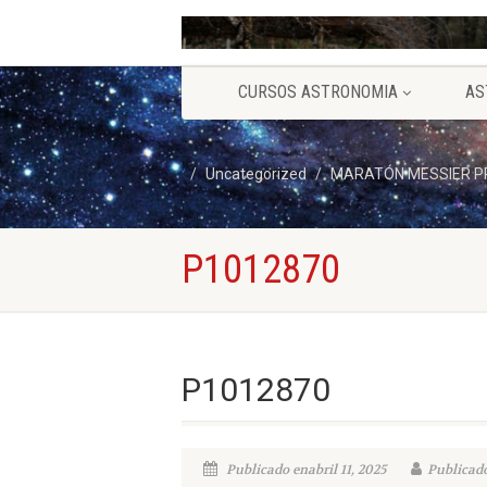
CURSOS ASTRONOMIA
AS
Uncategorized
MARATÓN MESSIER PR
P1012870
P1012870
Publicado enabril 11, 2025
Publicado