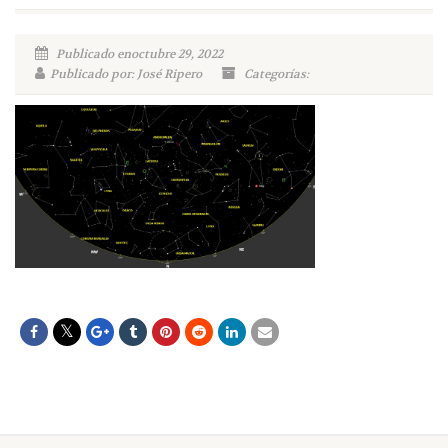
Publicado enoctubre 29, 2022
Publicado por: José Ripero
Categorías: