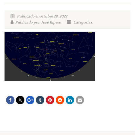
Publicado enoctubre 29, 2022
Publicado por: José Ripero
Categorías: