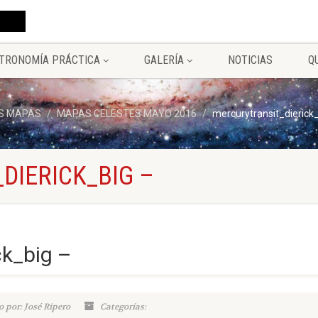
TRONOMÍA PRÁCTICA
GALERÍA
NOTICIAS
Q
S MAPAS
MAPAS CELESTES MAYO 2016
mercurytransit_dierick
DIERICK_BIG –
ck_big –
 por: José Ripero
Categorías: