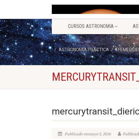
CURSOS ASTRONOMIA
AS
ASTRONOMÍA PRÁCTICA
EFEMERIDE
MERCURYTRANSIT_
mercurytransit_dieri
Publicado enmayo 5, 2016
Publicado