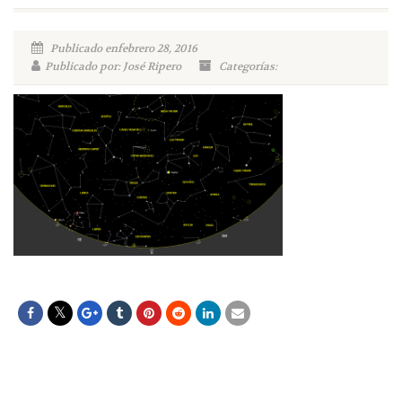
Publicado enfebrero 28, 2016
Publicado por: José Ripero
Categorías: