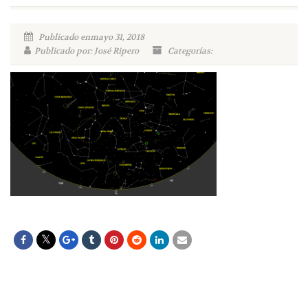
Publicado enmayo 31, 2018
Publicado por: José Ripero
Categorías: