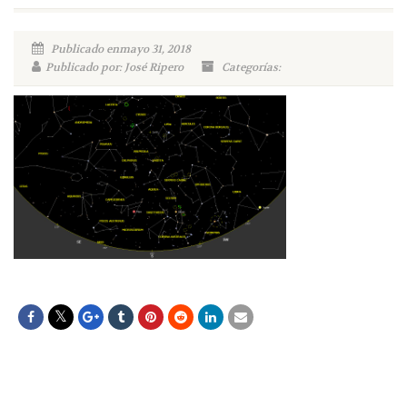
Publicado enmayo 31, 2018
Publicado por: José Ripero
Categorías: