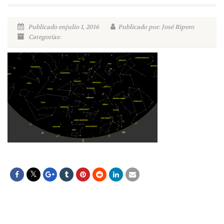
Publicado enjulio 1, 2016
Publicado por: José Ripero
Categorías: