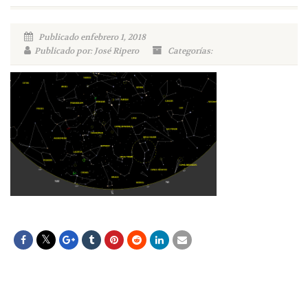
Publicado enfebrero 1, 2018
Publicado por: José Ripero
Categorías: