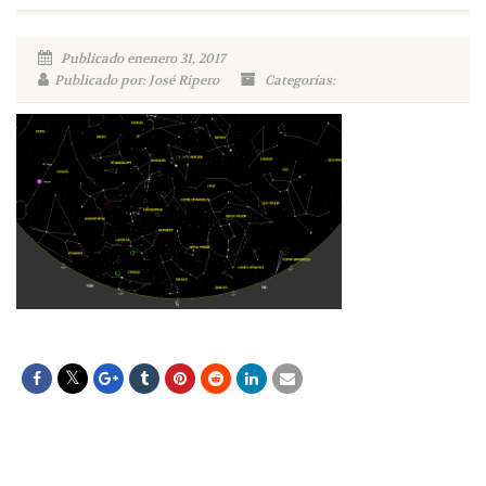
Publicado enenero 31, 2017
Publicado por: José Ripero
Categorías: