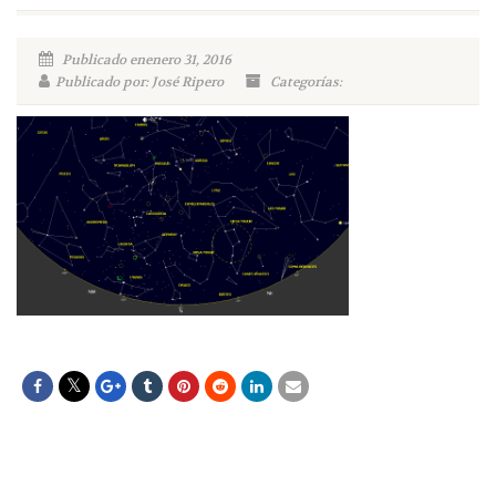
Publicado enenero 31, 2016
Publicado por: José Ripero
Categorías: