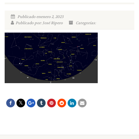
Publicado enenero 2, 2023
Publicado por: José Ripero
Categorías: