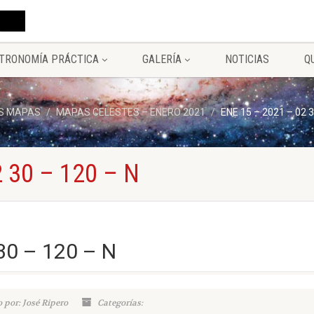
TRONOMÍA PRÁCTICA
GALERÍA
NOTICIAS
Q
S MAPAS
MAPAS CELESTES – ENERO 2021
ENE 15 – 2021 – 02 3
 30 – 120 – N
30 – 120 – N
 por: José Ripero
Categorías: