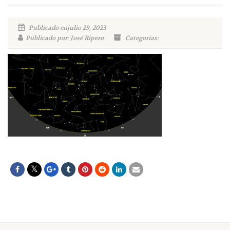
Publicado enjulio 29, 2023
Publicado por: José Ripero
Categorías: