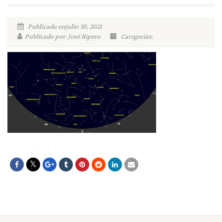
Publicado enjulio 30, 2021
Publicado por: José Ripero
Categorías: