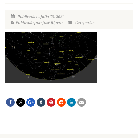
Publicado enjulio 30, 2021
Publicado por: José Ripero
Categorías: