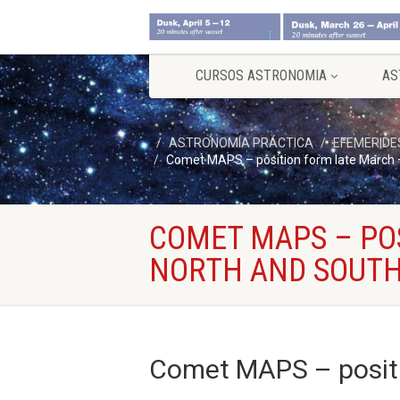
CURSOS ASTRONOMIA
AS
ASTRONOMÍA PRÁCTICA
EFEMERIDE
Comet MAPS – position form late March – 
COMET MAPS – POS
NORTH AND SOUTH
Comet MAPS – positio