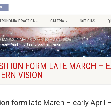
TRONOMÍA PRÁCTICA
GALERÍA
NOTICIAS
Q
S MAPAS
MAPAS CELESTES – ABRIL 2026
early April – north and southern vision
ITION FORM LATE MARCH – E
ERN VISION
n form late March – early April 